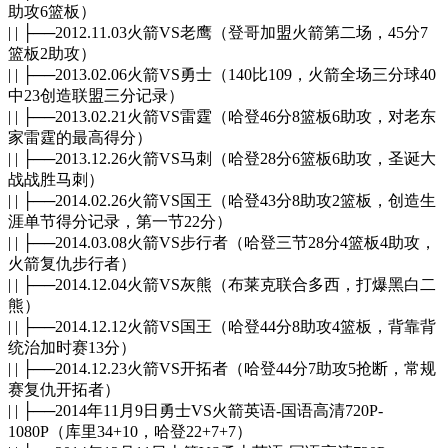
助攻6篮板）
| | ├──2012.11.03火箭VS老鹰（登哥加盟火箭第二场，45分7
篮板2助攻）
| | ├──2013.02.06火箭VS勇士（140比109，火箭全场三分球40
中23创造联盟三分记录）
| | ├──2013.02.21火箭VS雷霆（哈登46分8篮板6助攻，对老东
家雷霆的最高得分）
| | ├──2013.12.26火箭VS马刺（哈登28分6篮板6助攻，圣诞大
战战胜马刺）
| | ├──2014.02.26火箭VS国王（哈登43分8助攻2篮板，创造生
涯单节得分记录，第一节22分）
| | ├──2014.03.08火箭VS步行者（哈登三节28分4篮板4助攻，
火箭复仇步行者）
| | ├──2014.12.04火箭VS灰熊（布莱克联合多西，打爆黑白二
熊）
| | ├──2014.12.12火箭VS国王（哈登44分8助攻4篮板，背靠背
统治加时赛13分）
| | ├──2014.12.23火箭VS开拓者（哈登44分7助攻5抢断，常规
赛复仇开拓者）
| | ├──2014年11月9日勇士VS火箭英语-国语高清720P-
1080P（库里34+10，哈登22+7+7）