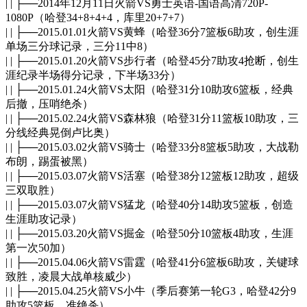
| | ├──2014年12月11日火箭VS勇士英语-国语高清720P-
1080P（哈登34+8+4+4，库里20+7+7）
| | ├──2015.01.01火箭VS黄蜂（哈登36分7篮板6助攻，创生涯
单场三分球记录，三分11中8）
| | ├──2015.01.20火箭VS步行者（哈登45分7助攻4抢断，创生
涯纪录半场得分记录，下半场33分）
| | ├──2015.01.24火箭VS太阳（哈登31分10助攻6篮板，经典
后撤，压哨绝杀）
| | ├──2015.02.24火箭VS森林狼（哈登31分11篮板10助攻，三
分线经典晃倒卢比奥）
| | ├──2015.03.02火箭VS骑士（哈登33分8篮板5助攻，大战勒
布朗，踢蛋被黑）
| | ├──2015.03.07火箭VS活塞（哈登38分12篮板12助攻，超级
三双取胜）
| | ├──2015.03.07火箭VS猛龙（哈登40分14助攻5篮板，创造
生涯助攻记录）
| | ├──2015.03.20火箭VS掘金（哈登50分10篮板4助攻，生涯
第一次50加）
| | ├──2015.04.06火箭VS雷霆（哈登41分6篮板6助攻，关键球
致胜，凌晨大战单核威少）
| | ├──2015.04.25火箭VS小牛（季后赛第一轮G3，哈登42分9
助攻5篮板，准绝杀）