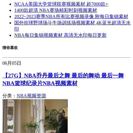
NCAA美国大学篮球联赛视频素材 超7000款+
1400款超清 NBA赛场精彩时刻视频素材
2022~2023赛季NBA所有比赛视频录像 附每日集锦素材
国外街球野球场斗牛场训练场视频素材 4K蓝光超清无水
印
NBA每日集锦视频素材 高清无水印每日更新
猜你喜欢
06月
05日
【27G】NBA乔丹最后之舞 最后的舞动 最后一舞
NBA篮球纪录片NBA视频素材
分类：
NBA视频资源