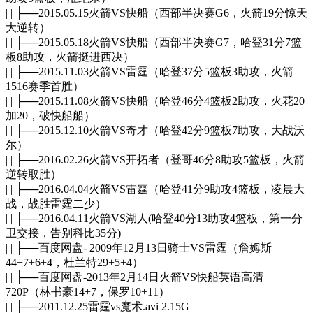
| | ├──2015.05.15火箭VS快船（西部半决赛G6，火箭19分惊天
大逆转）
| | ├──2015.05.18火箭VS快船（西部半决赛G7，哈登31分7篮
板8助攻，火箭挺进西决）
| | ├──2015.11.03火箭VS雷霆（哈登37分5篮板3助攻，火箭
1516赛季首胜）
| | ├──2015.11.08火箭VS快船（哈登46分4篮板2助攻，火花20
加20，破快船船）
| | ├──2015.12.10火箭VS奇才（哈登42分9篮板7助攻，大战沃
尔）
| | ├──2016.02.26火箭VS开拓者（登哥46分8助攻5篮板，火箭
逆转取胜）
| | ├──2016.04.04火箭VS雷霆（哈登41分9助攻4篮板，凌晨大
战，战胜雷霆二少）
| | ├──2016.04.11火箭VS湖人(哈登40分13助攻4篮板，第一分
卫交接，告别科比35分)
| | ├──百度网盘- 2009年12月13日骑士VS雷霆（詹姆斯
44+7+6+4，杜兰特29+5+4）
| | ├──百度网盘-2013年2月14日火箭VS快船英语高清
720P（林书豪14+7，保罗10+11）
| | ├──2011.12.25雷霆vs魔术.avi 2.15G