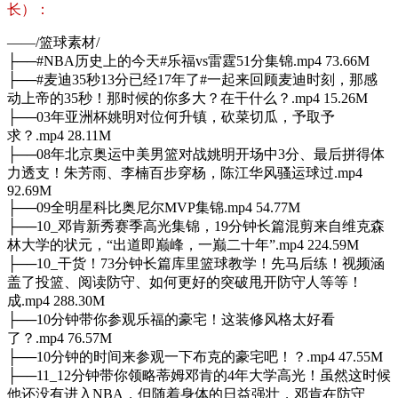
长）：
——/篮球素材/
├──#NBA历史上的今天#乐福vs雷霆51分集锦.mp4 73.66M
├──#麦迪35秒13分已经17年了#一起来回顾麦迪时刻，那感
动上帝的35秒！那时候的你多大？在干什么？.mp4 15.26M
├──03年亚洲杯姚明对位何升镇，砍菜切瓜，予取予
求？.mp4 28.11M
├──08年北京奥运中美男篮对战姚明开场中3分、最后拼得体
力透支！朱芳雨、李楠百步穿杨，陈江华风骚运球过.mp4
92.69M
├──09全明星科比奥尼尔MVP集锦.mp4 54.77M
├──10_邓肯新秀赛季高光集锦，19分钟长篇混剪来自维克森
林大学的状元，“出道即巅峰，一巅二十年”.mp4 224.59M
├──10_干货！73分钟长篇库里篮球教学！先马后练！视频涵
盖了投篮、阅读防守、如何更好的突破甩开防守人等等！
成.mp4 288.30M
├──10分钟带你参观乐福的豪宅！这装修风格太好看
了？.mp4 76.57M
├──10分钟的时间来参观一下布克的豪宅吧！？.mp4 47.55M
├──11_12分钟带你领略蒂姆邓肯的4年大学高光！虽然这时候
他还没有进入NBA，但随着身体的日益强壮，邓肯在防守