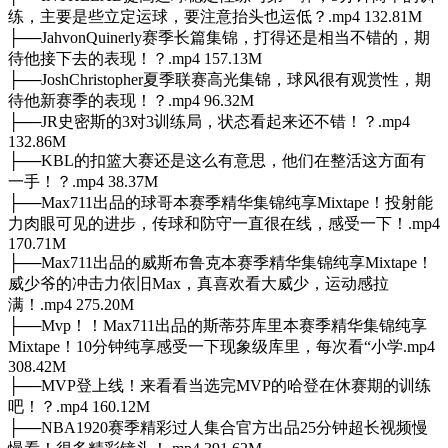
练，主要是些立定运球，要注意抬头也运低？.mp4 132.81M
├──JahvonQuinerly赛季长篇集锦，打得还是相当不错的，期
待他接下去的表现！？.mp4 157.13M
├──JoshChristopher夏季联赛高光集锦，球风很有观赏性，期
待他新赛季的表现！？.mp4 96.32M
├──JR史密斯的3对3训练局，状态看起来还不错！？.mp4
132.86M
├──KBL的扣篮大赛还是这么有意思，他们在整活这方面有
一手！？.mp4 38.37M
├──Max711出品的球哥本赛季精华集锦纯享Mixtape！投射能
力肉眼可见的进步，传球和防守一直很在线，感受一下！.mp4
170.71M
├──Max711出品的威斯布鲁克本赛季精华集锦纯享Mixtape！
威少爷的冲击力依旧Max，真喜欢看大威少，运动感拉
满！.mp4 275.20M
├──Mvp！！Max711出品的斯蒂芬库里本赛季精华集锦纯享
Mixtape！10分钟纯享感受一下现象级库里，每次看“小学.mp4
308.42M
├──MVP登上线！来看看当选完MVP的哈登在休赛期的训练
吧！？.mp4 160.12M
├──NBA1920赛季精彩过人集合官方出品25分钟超长视频慢