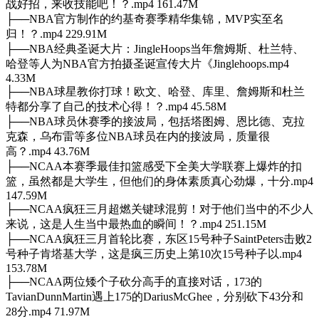
战好招，来收技能吧！？.mp4 161.47M
├──NBA官方制作的约基奇赛季精华集锦，MVP实至名
归！？.mp4 229.91M
├──NBA经典圣诞大片：JingleHoops当年詹姆斯、杜兰特、
哈登等人为NBA官方拍摄圣诞宣传大片《Jinglehoops.mp4
4.33M
├──NBA球星教你打球！欧文、哈登、库里、詹姆斯和杜兰
特都分享了自己的技术心得！？.mp4 45.58M
├──NBA球员休赛季的接波局，包括塔图姆、恩比德、克拉
克森，乌布雷等多位NBA球员在内的接波局，质量很
高？.mp4 43.76M
├──NCAA本赛季最佳扣篮感受下全美大学联赛上爆炸的扣
篮，虽然都是大学生，但他们的身体素质真心劲爆，十分.mp4
147.59M
├──NCAA疯狂三月超燃关键球混剪！对于他们当中的不少人
来说，这是人生当中最热血的瞬间！？.mp4 251.15M
├──NCAA疯狂三月首轮比赛，东区15号种子SaintPeters击败2
号种子肯塔基大学，这是疯三历史上第10次15号种子以.mp4
153.78M
├──NCAA两位矮个子砍分高手的直接对话，173的
TavianDunnMartin遇上175的DariusMcGhee，分别砍下43分和
28分.mp4 71.97M