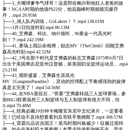
├──3_大嘴球爹争气球哥！这是郎佐鲍尔和他狂人老爸的故
事！NCAA时期的他场均22分，他说巅峰时期就能完爆乔
丹，.mp4 29.95M
├──3_湖人队内训练，GoLakers！？.mp4 138.01M
├──3月1日扣篮时刻.mp4 80.13M
├──40_艾弗森、科比、纳什领衔，96黄金一代高光时
刻！？.mp4 242.19M
├──41_赛场上我以命相搏，励志MV《TheClimb》回顾艾弗
森高光时刻.mp4 42.52M
├──42_3号在那个时代是艾弗森的标志艾弗森1975年6月7日
出生于美国弗吉尼亚州汉普顿，前美国职业篮球运动员，.mp4
23.21M
├──43_视听盛宴，艾弗森生涯高光
MV《GangstasParadise》，灵动的控球配上节奏感强劲的旋律
真是太完美了！.mp4 54.56M
├──44_在NBA退役后，“答案”艾弗森转战三人篮球赛场，参
加BIG3联赛虽然三人制篮球与五人制篮球有很大不同，但
A.mp4 70.48M
├──4_经典必藏19分钟卡梅隆安东尼中文纪录片，一定要看
完！已经迫不及待想要看到瓜哥联手詹姆斯了.mp4 308.57M
├──4_雷霆出品吉吉国王！菜鸟时期叫板威少！征服过底特
律，如今在洛杉矶大展拳脚！本季卡哇伊和泡椒不在，雷吉