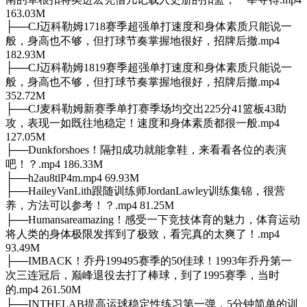
163.03M
├──CJ迈科勒姆1718赛季超强单打速度和身体素质只能说一
般，身高也不够，但打球节奏掌握地很好，招牌后撤.mp4
182.93M
├──CJ迈科勒姆1819赛季超强单打速度和身体素质只能说一
般，身高也不够，但打球节奏掌握地很好，招牌后撤.mp4
352.72M
├──CJ麦科勒姆新赛季单打赛季场均交出225分41篮板43助
攻，表现一如既往地稳定！速度和身体素质都很一般.mp4
127.05M
├──Dunkforshoes！隔扣成功就能拿鞋，来看看各位的表演
吧！？.mp4 186.33M
├──h2au8tlP4m.mp4 69.93M
├──HaileyVanLith跟随训练师JordanLawley训练集锦，很营
养，方法可以参考！？.mp4 81.25M
├──Humansareamazing！感受一下竞技体育的魅力，体育运动
将人类的身体极限发挥到了极致，看完真的太爽了！.mp4
93.49M
├──IMBACK！乔丹199495赛季的50佳球！1993年乔丹第一
次三连冠后，巅峰退役去打了棒球，到了1995赛季，当时
的.mp4 261.50M
├──INTHELAB提高运球稳定性练习第一弹，5分钟简单的训