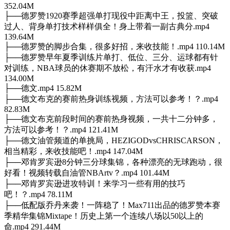
352.04M
├──德罗赞1920赛季超强单打现役中距离中王，投篮、突破
过人、背身单打技术样样俱全！身上带着一副古典分.mp4
139.64M
├──德罗赞的脚步合集，很多好招，来收技能！.mp4 110.14M
├──德罗赞早年夏季训练片单打、低位、三分、运球都有针
对训练，NBA球员的休赛期不放松，有汗水才有收获.mp4
134.00M
├──德文.mp4 15.82M
├──德文布克的赛前热身训练视频，方法可以参考！？.mp4
82.83M
├──德文布克前段时间的赛前热身视频，一共十二分钟多，
方法可以参考！？.mp4 121.41M
├──德文油管频道的单挑局，HEZIGODvsCHRISCARSON，
相当精彩，来收技能吧！.mp4 147.04M
├──邓肯罗宾逊8分钟三分球集锦，各种漂亮的无球跑动，很
好看！视频转载自油管NBArtv？.mp4 101.44M
├──邓肯罗宾逊进攻特训！来学习一些有用的技巧
吧！？.mp4 78.11M
├──低配版乔丹来袭！一阵稳了！Max711出品的德罗赞本赛
季精华集锦Mixtape！历史上第一个连续八场以50以上的
命.mp4 291.44M