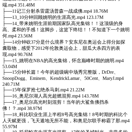
端.mp4 351.48M
├──11记三分射杀雷霆汤普森一战成佛.mp4 18.76M
├──13_10分钟回顾姚明的生涯高光.mp4 123.17M
├──14_带来姚明生涯前期国家队高光集锦！！这顶级的身
高、柔和的手感！这脚步，这篮下终结！！不知道下一个姚明
何.mp4 23.56M
├──14分钟砍37分是什么境界？安东尼在奥运会上得分如探
囊取物，感受下2012年伦敦奥运会上，甜瓜大杀四方的表
现.mp4 90.76M
├──15_姚明在NBA的高光集锦，怀念巅峰时期的姚明.mp4
53.04M
├──15分钟长篇！今年的超级碗中场秀完整版，DrDre、
SnoopDogg、Eminem、KendrickLamar、50Cent、MaryJ.mp4
240.71M
├──15年保罗抢七绝杀马刺.mp4 21.22M
├──16_奥尼尔湖人高光超燃混剪.mp4 143.78M
├──17_奥尼尔高光时刻混剪！当年的大鲨鱼佛挡杀
佛！？.mp4 38.97M
├──18_科比职业生涯上半程8号高光集锦！8号时期的科比个
人天赋更强，飞天遁地无所不能，和奥尼尔联手称霸了那.mp4
55.97M