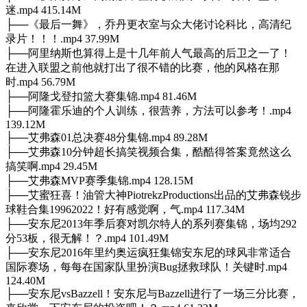
迷.mp4 415.14M
├──《最后一舞》，乔丹更衣室与众大佬讨论科比，高清纪
录片！！！.mp4 37.99M
├──阿里纳斯也算得上是十几年前人气最高的后卫之一了！
在进入联盟之前他就打出了很不错的比赛，他的风格在那
时.mp4 56.79M
├──阿隆戈登扣篮大赛集锦.mp4 81.46M
├──阿隆霍乐迪的个人训练，很营养，方法可以参考！.mp4
139.12M
├──艾弗森01总决赛48分集锦.mp4 89.28M
├──艾弗森10分钟超长搞笑视频合集，酷酷得答案竟然这么
搞笑啊.mp4 29.45M
├──艾弗森MVP赛季集锦.mp4 128.15M
├──艾蜜狂喜！油管大神PiotrekzProductions出品的艾弗森锐步
球鞋合集19962022！好有感觉啊，气.mp4 117.34M
├──安东尼2013年季后赛对凯尔特人的系列赛集锦，场均292
分53板，很无解！？.mp4 101.49M
├──安东尼2016年里约奥运疯狂集锦安东尼的球风非常适合
国际赛场，每每在国家队里扮演Bug拯救球队！关键时.mp4
124.40M
├──安东尼vsBazzell！安东尼与Bazzell进行了一场三分比赛，