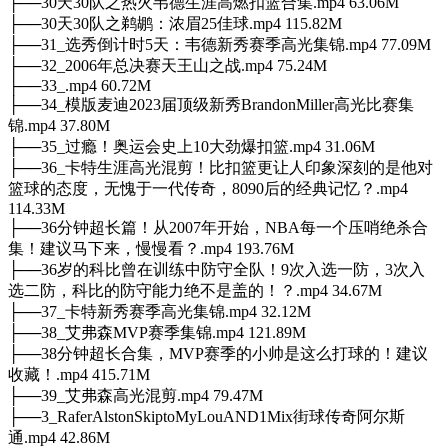
├──30天30队之热火韦德生涯高燃扣篮合集.mp4 63.06M
├──30天30队之鹈鹕：浓眉25佳球.mp4 115.82M
├──31_选秀倒计时5天：韦德新秀赛季高光集锦.mp4 77.09M
├──32_2006年总决赛天王山之战.mp4 75.24M
├──33_.mp4 60.72M
├──34_模版麦迪2023届顶级新秀BrandonMiller高光比赛集
锦.mp4 37.80M
├──35_过瘾！奥运会史上10大劲爆扣篮.mp4 31.06M
├──36_卡特生涯高光混剪！比扣篮更让人印象深刻的是他对
篮球的态度，无愧于一代传奇，8090后的经典记忆？.mp4
114.33M
├──36分钟超长篇！从2007年开始，NBA每一个压哨绝杀合
集！建议马下来，慢慢看？.mp4 193.76M
├──36岁的科比曾在训练中防守全队！9次入选一防，3次入
选二防，科比的防守能力绝不是盖的！？.mp4 34.67M
├──37_卡特新秀赛季高光集锦.mp4 32.12M
├──38_艾弗森MVP赛季集锦.mp4 121.89M
├──38分钟超长合集，MVP赛季的小帅是这么打球的！建议
收藏！.mp4 415.71M
├──39_艾弗森高光混剪.mp4 79.47M
├──3_RaferAlstonSkiptoMyLouAND1Mix街球传奇阿尔斯
通.mp4 42.86M