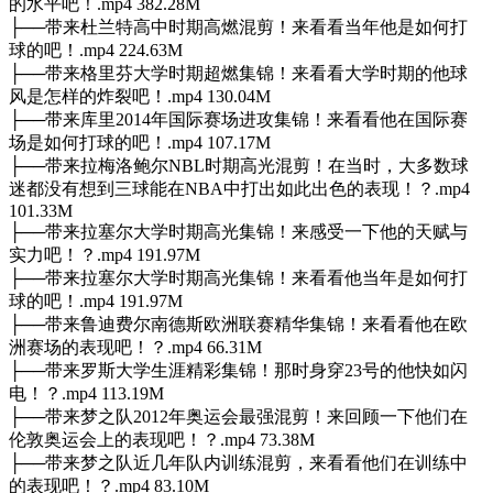
的水平吧！.mp4 382.28M
├──带来杜兰特高中时期高燃混剪！来看看当年他是如何打
球的吧！.mp4 224.63M
├──带来格里芬大学时期超燃集锦！来看看大学时期的他球
风是怎样的炸裂吧！.mp4 130.04M
├──带来库里2014年国际赛场进攻集锦！来看看他在国际赛
场是如何打球的吧！.mp4 107.17M
├──带来拉梅洛鲍尔NBL时期高光混剪！在当时，大多数球
迷都没有想到三球能在NBA中打出如此出色的表现！？.mp4
101.33M
├──带来拉塞尔大学时期高光集锦！来感受一下他的天赋与
实力吧！？.mp4 191.97M
├──带来拉塞尔大学时期高光集锦！来看看他当年是如何打
球的吧！.mp4 191.97M
├──带来鲁迪费尔南德斯欧洲联赛精华集锦！来看看他在欧
洲赛场的表现吧！？.mp4 66.31M
├──带来罗斯大学生涯精彩集锦！那时身穿23号的他快如闪
电！？.mp4 113.19M
├──带来梦之队2012年奥运会最强混剪！来回顾一下他们在
伦敦奥运会上的表现吧！？.mp4 73.38M
├──带来梦之队近几年队内训练混剪，来看看他们在训练中
的表现吧！？.mp4 83.10M