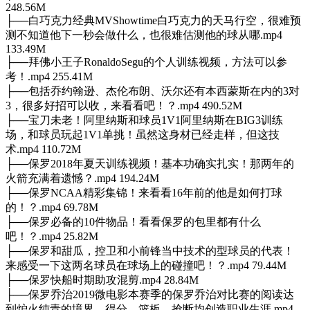
248.56M
├──白巧克力经典MVShowtime白巧克力的天马行空，很难预
测不知道他下一秒会做什么，也很难估测他的球从哪.mp4
133.49M
├──拜佛小王子RonaldoSegu的个人训练视频，方法可以参
考！.mp4 255.41M
├──包括乔约翰逊、杰伦布朗、沃尔还有本西蒙斯在内的3对
3，很多好招可以收，来看看吧！？.mp4 490.52M
├──宝刀未老！阿里纳斯和球员1V1阿里纳斯在BIG3训练
场，和球员玩起1V1单挑！虽然这身材已经走样，但这技
术.mp4 110.72M
├──保罗2018年夏天训练视频！基本功确实扎实！那两年的
火箭充满着遗憾？.mp4 194.24M
├──保罗NCAA精彩集锦！来看看16年前的他是如何打球
的！？.mp4 69.78M
├──保罗必备的10件物品！看看保罗的包里都有什么
吧！？.mp4 25.82M
├──保罗和甜瓜，控卫和小前锋当中技术的型球员的代表！
来感受一下这两名球员在球场上的碰撞吧！？.mp4 79.44M
├──保罗快船时期助攻混剪.mp4 28.84M
├──保罗乔治2019微电影本赛季的保罗乔治对比赛的阅读达
到炉火纯青的境界，得分、篮板、抢断均创造职业生涯.mp4