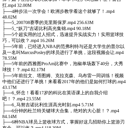
扛.mp4 32.00M
├──4种步法一次学会！欧洲步教学看这个就够了！.mp4
48.02M
├──5_200708赛季的克里斯保罗.mp4 256.63M
├──5_“妖刀”吉诺比利高光集锦.mp4 90.18M
├──5个超实用的过人招式，迅速提升实战实力！实用篮球技
巧，可以收？.mp4 16.26M
├──5年前，已经进入NBA的范弗利特与还是大学生的普尔以
及一名叫MarcusPosley的球员进行了单挑，这段视频会让.mp4
78.55M
├──5年前的西雅图ProAm比赛中，泡椒单场轰下40分，大秀
球技！？.mp4 82.17M
├──5年前拉文、塔图姆、克拉克森、乌布雷一同训练！视频
中他们还进行了单挑！来看看2017年的他们是如何打球的.mp4
43.17M
├──6_怀念！看看17岁的科比在英语课上的自我介绍
吧！？.mp4 23.55M
├──6_马努吉诺比利生涯高光时刻.mp4 5.71M
├──6分钟的杜兰特关键球大合集，绝对的大心脏！？.mp4
84.14M
├──6种NBA球员上篮收球方式，掌握好这几招助你上篮游刃
有余，可以收？.mp4 118.30M