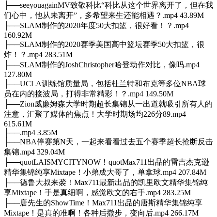
├──seeyouagainMV致敬科比“科比从这个世界离开了，但在我
们心中，他从未离开”，多希望来生还能相遇？.mp4 43.89M
├──SLAM制作的2020年度50大扣篮，很好看！？.mp4
160.92M
├──SLAM制作的2020赛季美国高中篮坛赛季50大扣篮，很
炸！？.mp4 283.51M
├──SLAM制作的JoshChristopher哈登动作对比，像吗.mp4
127.80M
├──UCLA训练馆质量局，包括杜兰特和布克等多位NBA球
员在内的接波局，打得非常精彩！？.mp4 149.50M
├──Zion威廉姆森大学时期超长集锦从一出道就吸引所有人的
注意，汇聚了媒体的焦点！大学时期场均226分89.mp4
615.61M
├──.mp4 3.85M
├──NBA停赛第N天，一起来看看过去五个赛季超长抢断反击
集锦.mp4 329.04M
├──quotLAISMYCITYNOW！quotMax711出品的雷吉杰克逊
精华集锦纯享Mixtape！小弟成大哥了，单拿球.mp4 207.84M
├──德鲁大叔来袭！Max711最新出品的凯里欧文精华集锦纯
享Mixtape！手是真细啊，感觉欧文的右手.mp4 283.25M
├──唐先生的ShowTime！Max711出品的唐斯精华集锦纯享
Mixtape！是真的准啊！各种后撤步，变向后.mp4 266.17M