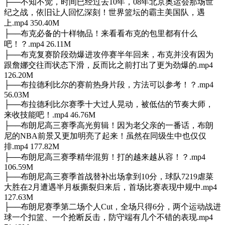
├──不知不觉，时间已经过去10年，08年北京奥运会那场世
纪之战，依旧让人回忆深刻！世界篮坛的霸主美国队，遇
上.mp4 350.40M
├──布克必备的十样物品！来看看布克的包里都有什么
吧！？.mp4 26.11M
├──布克复赛阶段劲爆进攻停赛半年回来，布克并没有因为
跟詹娜交往而状态下滑，反而比之前打出了更为劲爆的.mp4
126.20M
├──布拉德利比尔的赛前热身片段，方法可以参考！？.mp4
56.03M
├──布拉德利比尔赛季十大过人晃动，被低估的节奏大师，
来收技能吧！.mp4 46.76M
├──布朗尼高三赛季高光剪辑！因为老父亲的一番话，布朗
尼的NBA前景又更加明亮了起来！虽然在同级生中也仅仅
排.mp4 177.82M
├──布朗尼高三赛季精华混剪！打的越来越从容！？.mp4
106.59M
├──布朗尼高三赛季首战替补出场拿到10分，球队7219虐菜
大胜在2月遭遇半月板撕裂归来后，首场比赛表现中规中.mp4
127.63M
├──布朗尼赛季第二场个人Cut，全场只得6分，两个运动战进
球一个扣篮、一个抢断反击，防守端有几个不错的表现.mp4