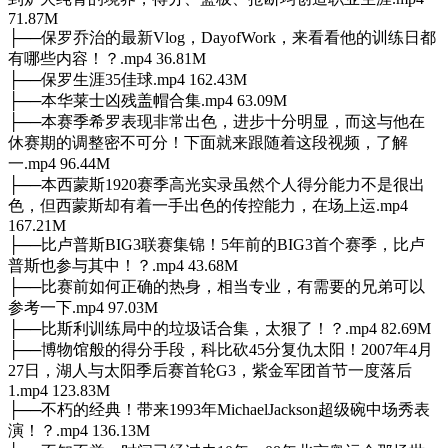
71.87M
├──保罗乔治的最新Vlog，DayofWork，来看看他的训练日都
有哪些内容！？.mp4 36.81M
├──保罗生涯35佳球.mp4 162.43M
├──本华莱士凶残盖帽合集.mp4 63.09M
├──本赛季希罗表现非常出色，进步十分明显，而这与他在
休赛期的调整密不可分！下面就来跟随着这段视频，了解
一.mp4 96.44M
├──本西蒙斯1920赛季高光实录虽然个人得分能力不是很出
色，但西蒙斯却有着一手出色的传控能力，在场上运.mp4
167.21M
├──比卢普斯BIG3联赛集锦！5年前的BIG3首个赛季，比卢
普斯也参与其中！？.mp4 43.68M
├──比赛前如何正确的热身，相当专业，有需要的兄弟可以
参考一下.mp4 97.03M
├──比斯利训练局中的垃圾话合集，太狠了！？.mp4 82.69M
├──博物馆般的得分手段，科比砍45分复仇太阳！2007年4月
27日，湖人与太阳季后赛首轮G3，紫金军团首节一度落后
1.mp4 123.83M
├──不朽的经典！带来1993年MichaelJackson超级碗中场秀表
演！？.mp4 136.13M