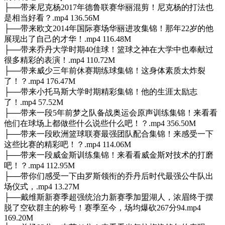
├──带来尼克杨2017年德鲁联赛华丽混剪！尼克杨的打法也
是相当好看？.mp4 136.56M
├──带来欧文2014年国际赛场华丽进攻集锦！那年22岁的他
展现出了自己的才华！.mp4 116.48M
├──带来乔丹大学时期40佳球！篮球之神在大学中也奉献过
很多精彩的表演！.mp4 110.72M
├──带来威少三年前休赛期练球集锦！这身体素质太炸裂
了！？.mp4 176.47M
├──带来小托马斯大学时期精彩集锦！他的生涯太励志
了！.mp4 57.52M
├──带来一段5年前梦之队备战奥运会原声训练集锦！来看看
他们在球场上都做些什么说些什么吧！？.mp4 356.50M
├──带来一段欧洲篮球联赛最强团队配合集锦！来感受一下
这些比赛的精彩吧！？.mp4 114.06M
├──带来一段威金斯训练集锦！来看看威金斯对技术的打磨
吧！？.mp4 112.95M
├──带你们感受一下由罗斯领衔的乔丹后时代最强公牛队出
场仪式，.mp4 13.27M
├──戴维斯新赛季超强统治力新赛季加盟湖人，浓眉终于摆
脱了空砍群主的称号！赛季至今，场均爆砍267分94.mp4
169.20M