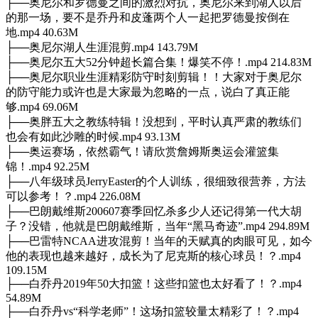
├──奥尼尔和罗德曼之间的激烈对抗，奥尼尔来到湖人以后
的那一场，要不是乔丹和皮蓬两个人一起把罗德曼按倒在
地.mp4 40.63M
├──奥尼尔湖人生涯混剪.mp4 143.79M
├──奥尼尔五大52分钟超长篇合集！爆笑不停！.mp4 214.83M
├──奥尼尔职业生涯精彩防守时刻剪辑！！大家对于奥尼尔
的防守能力或许也是大家最为忽略的一点，说白了真正能
够.mp4 69.06M
├──奥胖五大之教练特辑！没想到，平时认真严肃的教练们
也会有如此沙雕的时候.mp4 93.13M
├──奥运赛场，依然霸气！请欣赏詹姆斯奥运会灌篮集
锦！.mp4 92.25M
├──八年级球员JerryEaster的个人训练，很细致很营养，方法
可以参考！？.mp4 226.08M
├──巴朗戴维斯200607赛季回忆杀多少人还记得第一代大胡
子？没错，他就是巴朗戴维斯，当年“黑马奇迹”.mp4 294.89M
├──巴雷特NCAA进攻混剪！当年的天赋真的肉眼可见，如今
他的表现也越来越好，成长为了尼克斯的核心球员！？.mp4
109.15M
├──白乔丹2019年50大扣篮！这些扣篮也太好看了！？.mp4
54.89M
├──白乔丹vs“科学老师”！这场扣篮较量太精彩了！？.mp4