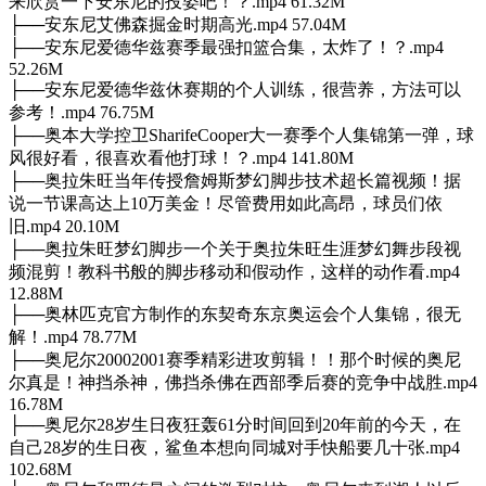
来欣赏一下安东尼的投姿吧！？.mp4 61.32M
├──安东尼艾佛森掘金时期高光.mp4 57.04M
├──安东尼爱德华兹赛季最强扣篮合集，太炸了！？.mp4
52.26M
├──安东尼爱德华兹休赛期的个人训练，很营养，方法可以
参考！.mp4 76.75M
├──奥本大学控卫SharifeCooper大一赛季个人集锦第一弹，球
风很好看，很喜欢看他打球！？.mp4 141.80M
├──奥拉朱旺当年传授詹姆斯梦幻脚步技术超长篇视频！据
说一节课高达上10万美金！尽管费用如此高昂，球员们依
旧.mp4 20.10M
├──奥拉朱旺梦幻脚步一个关于奥拉朱旺生涯梦幻舞步段视
频混剪！教科书般的脚步移动和假动作，这样的动作看.mp4
12.88M
├──奥林匹克官方制作的东契奇东京奥运会个人集锦，很无
解！.mp4 78.77M
├──奥尼尔20002001赛季精彩进攻剪辑！！那个时候的奥尼
尔真是！神挡杀神，佛挡杀佛在西部季后赛的竞争中战胜.mp4
16.78M
├──奥尼尔28岁生日夜狂轰61分时间回到20年前的今天，在
自己28岁的生日夜，鲨鱼本想向同城对手快船要几十张.mp4
102.68M