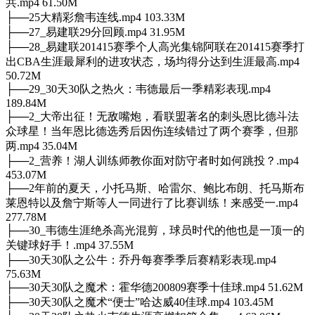
共.mp4 61.50M
├──25大精彩詹韦连线.mp4 103.33M
├──27_易建联29分回顾.mp4 31.95M
├──28_易建联201415赛季个人高光集锦阿联在201415赛季打
出CBA生涯最犀利的进攻状态，场均得分达到生涯最高.mp4
50.72M
├──29_30天30队之热火：韦德最后一季精彩表现.mp4
189.84M
├──2_大帝出征！无敌嘴炮，看联盟著名的刺头恩比德斗法
众球星！当年恩比德选秀后因伤连续错过了两个赛季，但那
两.mp4 35.04M
├──2_营养！湖人训练师教你面对防守者时如何跳投？.mp4
453.07M
├──2年前的夏天，小托马斯、哈雷尔、鲍比布朗、托马斯布
莱恩特以及詹宁斯等人一同进行了比赛训练！来感受一.mp4
277.78M
├──30_韦德生涯绝杀高光混剪，球员时代的他也是一顶一的
关键球好手！.mp4 37.55M
├──30天30队之公牛：乔丹每赛季季后赛精彩表现.mp4
75.63M
├──30天30队之魔术：霍华德200809赛季十佳球.mp4 51.62M
├──30天30队之魔术“便士”哈达威40佳球.mp4 103.45M