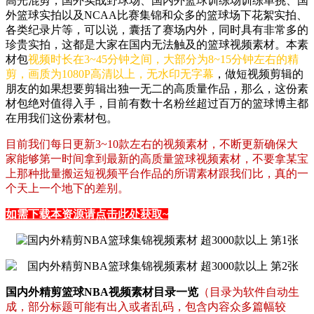
高光混剪，国外实战野球场、国内外篮球训练场训练单挑、国
外篮球实拍以及NCAA比赛集锦和众多的篮球场下花絮实拍、
各类纪录片等，可以说，囊括了赛场内外，同时具有非常多的
珍贵实拍，这都是大家在国内无法触及的篮球视频素材。本素
材包
视频时长在3~45分钟之间，大部分为8~15分钟左右的精
剪，画质为1080P高清以上，无水印无字幕
，做短视频剪辑的
朋友的如果想要剪辑出独一无二的高质量作品，那么，这份素
材包绝对值得入手，目前有数十名粉丝超过百万的篮球博主都
在用我们这份素材包。
目前我们每日更新3~10款左右的视频素材，不断更新确保大
家能够第一时间拿到最新的高质量篮球视频素材，不要拿某宝
上那种批量搬运短视频平台作品的所谓素材跟我们比，真的一
个天上一个地下的差别。
如需下载本资源请点击此处获取~
国内外精剪篮球NBA视频素材目录一览
（目录为软件自动生
成，部分标题可能有出入或者乱码，包含内容众多篇幅较