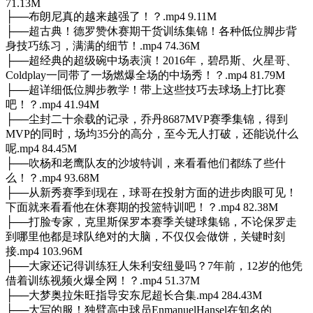
71.13M
├──布朗尼真的越来越强了！？.mp4 9.11M
├──超古典！德罗赞休赛期干货训练集锦！各种低位脚步背
身技巧练习，满满的细节！.mp4 74.36M
├──超经典的超级碗中场表演！2016年，碧昂斯、火星哥、
Coldplay一同带了一场燃爆全场的中场秀！？.mp4 81.79M
├──超详细低位脚步教学！带上这些技巧去球场上打比赛
吧！？.mp4 41.94M
├──尘封二十余载的记录，乔丹8687MVP赛季集锦，得到
MVP的同时，场均35分的高分，至今无人打破，还能说什么
呢.mp4 84.45M
├──吹杨和老鹰队友的沙坡特训，来看看他们都练了些什
么！？.mp4 93.68M
├──从新秀赛季到现在，球哥在投射方面的进步肉眼可见！
下面就来看看他在休赛期的投篮特训吧！？.mp4 82.38M
├──打脸专家，克里斯保罗本赛季关键球集锦，不论保罗走
到哪里他都是球队绝对的大脑，不仅仅会做饼，关键时刻
接.mp4 103.96M
├──大家还记得训练狂人朱利安纽曼吗？7年前，12岁的他凭
借着训练视频火爆全网！？.mp4 51.37M
├──大梦奥拉朱旺指导安东尼超长合集.mp4 284.43M
├──大写的服！独臂高中球员EnmanuelHansel在知名的