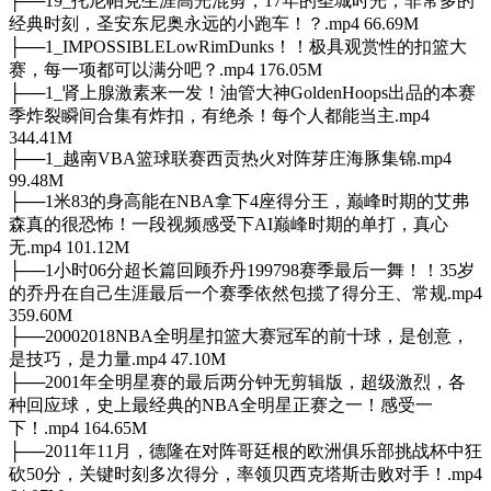
├──19_托尼帕克生涯高光混剪，17年的圣城时光，非常多的
经典时刻，圣安东尼奥永远的小跑车！？.mp4 66.69M
├──1_IMPOSSIBLELowRimDunks！！极具观赏性的扣篮大
赛，每一项都可以满分吧？.mp4 176.05M
├──1_肾上腺激素来一发！油管大神GoldenHoops出品的本赛
季炸裂瞬间合集有炸扣，有绝杀！每个人都能当主.mp4
344.41M
├──1_越南VBA篮球联赛西贡热火对阵芽庄海豚集锦.mp4
99.48M
├──1米83的身高能在NBA拿下4座得分王，巅峰时期的艾弗
森真的很恐怖！一段视频感受下AI巅峰时期的单打，真心
无.mp4 101.12M
├──1小时06分超长篇回顾乔丹199798赛季最后一舞！！35岁
的乔丹在自己生涯最后一个赛季依然包揽了得分王、常规.mp4
359.60M
├──20002018NBA全明星扣篮大赛冠军的前十球，是创意，
是技巧，是力量.mp4 47.10M
├──2001年全明星赛的最后两分钟无剪辑版，超级激烈，各
种回应球，史上最经典的NBA全明星正赛之一！感受一
下！.mp4 164.65M
├──2011年11月，德隆在对阵哥廷根的欧洲俱乐部挑战杯中狂
砍50分，关键时刻多次得分，率领贝西克塔斯击败对手！.mp4