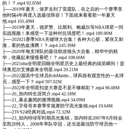
的！？.mp4 92.05M
├──2019年夏天，保罗去到了雷霆队，在之后的一个赛季里
他时隔4年再度入选最佳阵容！下面就来看看那一年夏天
他.mp4 101.49M
├──2019年夏天，德罗赞、比斯利、鲍威尔等NBA球星一同
实战视频！来感受一下这种对抗强度吧！.mp4 189.90M
├──202021赛季NBA关键球大合集！各种大心脏，紧张又刺
激，看的热血沸腾！？.mp4 245.39M
├──2020年每支球队的最佳助攻镜头大合集，精华中的精
华，收藏起来慢慢看吧！？.mp4 108.66M
├──2021nba全明星回顾全明星历史上最经典的搞笑瞬间！篮
球奥尼尔艾佛森来全明星.mp4 29.21M
├──2022届高中生球员RobMartin，球风很有观赏性的一名球
员，感受一下？.mp4 597.02M
├──2022年全明星扣篮大赛是不是不够精彩？.mp4 96.08M
├──20_加内特生涯简介.mp4 42.18M
├──21_暴走趣闻的微博视频.mp4 34.09M
├──22_字母哥本赛季常规赛防守高光集锦.mp4 19.64M
├──23VS24经典对战.mp4 72.32M
├──23_加内特绿军时期高光集锦，加内特在2007年8月转会
至凯尔特人，2008年率队夺冠，还当选最佳防守球员他一