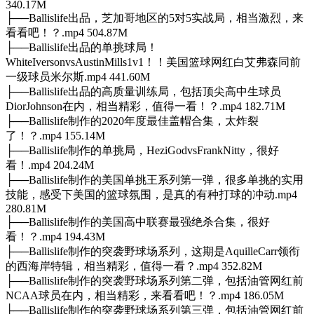
340.17M
├──Ballislife出品，芝加哥地区的5对5实战局，相当激烈，来
看看吧！？.mp4 504.87M
├──Ballislife出品的单挑球局！
WhiteIversonvsAustinMills1v1！！美国篮球网红白艾弗森同前
一级球员米尔斯.mp4 441.60M
├──Ballislife出品的高质量训练局，包括顶尖高中生球员
DiorJohnson在内，相当精彩，值得一看！？.mp4 182.71M
├──Ballislife制作的2020年度最佳盖帽合集，太炸裂
了！？.mp4 155.14M
├──Ballislife制作的单挑局，HeziGodvsFrankNitty，很好
看！.mp4 204.24M
├──Ballislife制作的美国单挑王系列第一弹，很多单挑的实用
技能，感受下美国的篮球氛围，是真的有种打球的冲动.mp4
280.81M
├──Ballislife制作的美国高中联赛最强绝杀合集，很好
看！？.mp4 194.43M
├──Ballislife制作的突袭野球场系列，这期是AquilleCarr领衔
的西海岸特辑，相当精彩，值得一看？.mp4 352.82M
├──Ballislife制作的突袭野球场系列第二弹，包括油管网红前
NCAA球员在内，相当精彩，来看看吧！？.mp4 186.05M
├──Ballislife制作的突袭野球场系列第三弹，包括油管网红前