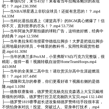
├──单场92分，末节41分！来看看当年拉梅洛鲍尔的表现
吧！？.mp4 230.39M
├──当NBA球星遇上非职业球员！还挺有意思的！？.mp4
64.33M
├──当科比退役战遇上《灌篮高手》的BGM真心燃爆了！信
仰不灭，直到世界的尽头！？.mp4 53.75M
├──当年阿迪为罗斯拍摄的球鞋广告，这特效好燃，经典中
的经典？.mp4 12.59M
├──当年奥拉朱旺传授霍华德低位脚步！大梦是把低位脚步
运用地最好的球员，中锋里的教科书，实用性和观赏性都
是.mp4 61.30M
├──当年的奥兰多ProAM，小里弗斯VS白巧克力完整版，很
精彩，值得一看！视频转载自油管HomeTeamHoops.mp4
443.06M
├──当年的全美第二高中生！请欣赏沃尔高中生涯超燃混
剪！？.mp4 107.44M
├──德隆和戈尔的拳赛，你们更看好谁？视频右侧的是德
隆.mp4 3.10M
├──德鲁联赛集锦，德罗赞尼克杨克拉克森遇上大宝贝戴维
斯领衔的球队，德罗赞打控卫尼克杨防大宝贝.mp4 132.14M
├──德罗赞1819赛季超长进攻集锦德罗赞终结手段很丰富，
不惧怕身体对抗！投篮、突破过人、背身单打技术，.mp4