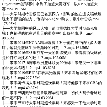
CityofPalms篮球赛中拿到了扣篮大赛冠军！以NBA扣篮大
赛.mp4 19.15M
├──大学时期特雷杨便已名震四方！那时的他在进攻端就展
现出了极强的能力，他场均274分87助攻，带来特雷杨.mp4
175.95M
├──大学校园中的风云人物！请欣赏德隆大学时期高光集
锦！也希望他能在过几天的拳赛中打出好的表现！.mp4
98.66M
├──带来2014年NCAA精华混剪！对于他们当中的很多人来
讲，这就是篮球生涯最巅峰的时刻！？.mp4 161.56M
├──带来2016年格里芬某一天的训练安排，来看看顶级球员
是如何打磨技术的吧！？.mp4 102.00M
├──带来201718赛季欧洲篮球联赛20佳球！来感受一下那里
的比赛风格吧！？.mp4 103.62M
├──带来2019年BIG3联赛高光混剪！来看看这些老将们的表
现吧！？.mp4 227.57M
├──带来奥卡福大学时期超强集锦！期待他接下来在CBA的
表现！？.mp4 40.87M
├──带来巴朗戴维斯德鲁联赛华丽混剪！初代大胡子老球迷
们一定不陌生！？.mp4 63.20M
├──带来巴雷特大学时期超长集锦！来感受一下他大学时期