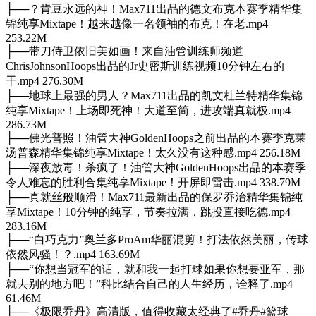
├──？肯豆永远的神！Max711出品的德文布克本赛季精华集
锦纯享Mixtape！越来越像一名领袖的布克！在老.mp4
253.22M
├──带刀侍卫依旧美如画！来自油管训练师频道
ChrisJohnsonHoops出品的Jr史密斯训练视频10分钟左右的
干.mp4 276.30M
├──地球上最强的男人？Max711出品的凯文杜兰特精华集锦
纯享Mixtape！上场即死神！大道至简，进攻端真就极.mp4
286.73M
├──佛光普照！油管大神GoldenHoops之前出品的本赛季克莱
汤普森精华集锦纯享Mixtape！太久没有这种感.mp4 256.18M
├──深夜放毒！杀疯了！油管大神GoldenHoops出品的本赛季
令人难忘的胜利合集纯享Mixtape！开屏即雷击.mp4 338.79M
├──真就丝般顺滑！Max711最新出品的保罗乔治精华集锦纯
享Mixtape！10分钟的纯享，节奏拉满，跳投直接吃德.mp4
283.16M
├──“白巧克力”奥兰多ProAm华丽混剪！打法依然美丽，传球
依然风骚！？.mp4 163.69M
├──“你想当冠军的话，就和我一起打球如果你想要亚军，那
就去别的地方吧！”科比结合自己的人生经历，诠释了.mp4
61.46M
├──《极限乔丹》高清版，值得收藏太经典了#乔丹#篮球