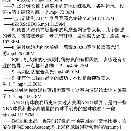
├──7_19分钟长篇！超实用的篮球训练视频，各种运球、投
篮技巧！建议收藏！？.mp4 73.86M
├──7_吉诺比利2014年季后赛高光集锦？.mp4 171.75M
├──8ZdX9cEDO6.mp4 31.59M
├──8_德鲁大叔精简版当年的风靡全网德鲁大叔，几个超强
的老头，扮猪吃老虎，老了想打球，发现实力还在，虐路.mp4
102.36M
├──8_最具统治力的大前锋！邓肯200203赛季长篇高光混
剪.mp4 293.00M
├──8岁，别人家的小孩球打得好真的有原因的，训练还有专
业的指导，一点都不含糊！？.mp4 56.25M
├──9_马刺团队配合高光.mp4 48.01M
├──9_哪有什么轻而易举的成功，不过是自律改变人
生！？.mp4 13.56M
├──9分钟带你参观皮蓬超大豪宅！这室内篮球馆太让人羡慕
了！？.mp4 60.18M
├──AND1街球联赛历史50大过人美国AND1联赛，是由一些
NBA球员和业余高质量的街球手创办的篮球联赛！一段
珍.mp4 111.57M
├──Ballislife出品，近期很好看的一场美国高中篮球比赛，坎
爷创建的DondaAcademy对上米奇威廉姆斯领衔的Verti.mp4