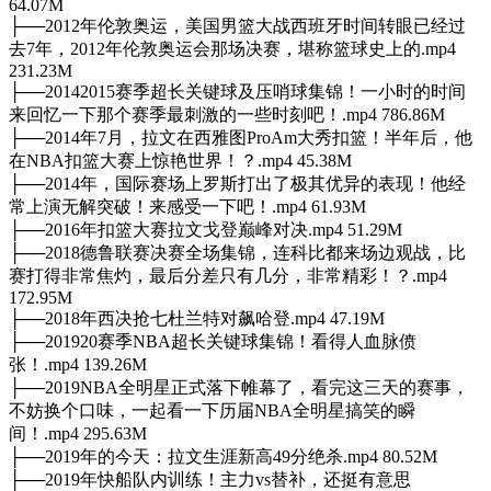
64.07M
├──2012年伦敦奥运，美国男篮大战西班牙时间转眼已经过
去7年，2012年伦敦奥运会那场决赛，堪称篮球史上的.mp4
231.23M
├──20142015赛季超长关键球及压哨球集锦！一小时的时间
来回忆一下那个赛季最刺激的一些时刻吧！.mp4 786.86M
├──2014年7月，拉文在西雅图ProAm大秀扣篮！半年后，他
在NBA扣篮大赛上惊艳世界！？.mp4 45.38M
├──2014年，国际赛场上罗斯打出了极其优异的表现！他经
常上演无解突破！来感受一下吧！.mp4 61.93M
├──2016年扣篮大赛拉文戈登巅峰对决.mp4 51.29M
├──2018德鲁联赛决赛全场集锦，连科比都来场边观战，比
赛打得非常焦灼，最后分差只有几分，非常精彩！？.mp4
172.95M
├──2018年西决抢七杜兰特对飙哈登.mp4 47.19M
├──201920赛季NBA超长关键球集锦！看得人血脉偾
张！.mp4 139.26M
├──2019NBA全明星正式落下帷幕了，看完这三天的赛事，
不妨换个口味，一起看一下历届NBA全明星搞笑的瞬
间！.mp4 295.63M
├──2019年的今天：拉文生涯新高49分绝杀.mp4 80.52M
├──2019年快船队内训练！主力vs替补，还挺有意思