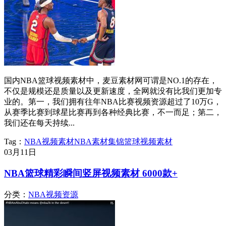
国内NBA篮球视频素材中，麦豆素材网可谓是NO.1的存在，
不仅是规模还是质量以及更新速度，全网就没有比我们更加专
业的。第一，我们拥有往年NBA比赛视频资源超过了10万G，
从赛季比赛到球星比赛再到各种经典比赛，不一而足；第二，
我们还在每天持续...
Tag：
NBA视频素材
NBA素材
集锦
篮球视频素材
03月
11日
NBA篮球精彩瞬间竖屏视频素材 6000款+
分类：
NBA视频资源