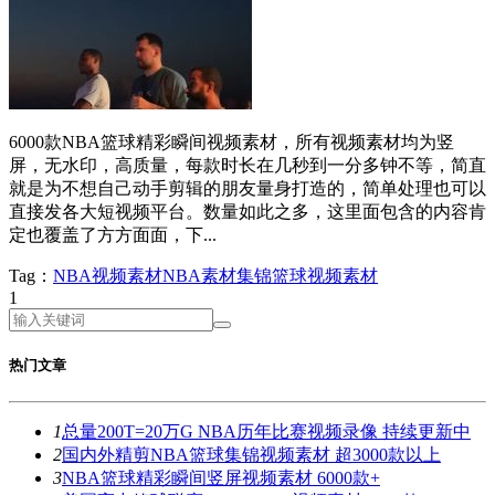
6000款NBA篮球精彩瞬间视频素材，所有视频素材均为竖
屏，无水印，高质量，每款时长在几秒到一分多钟不等，简直
就是为不想自己动手剪辑的朋友量身打造的，简单处理也可以
直接发各大短视频平台。数量如此之多，这里面包含的内容肯
定也覆盖了方方面面，下...
Tag：
NBA视频素材
NBA素材
集锦
篮球视频素材
1
热门文章
1
总量200T=20万G NBA历年比赛视频录像 持续更新中
2
国内外精剪NBA篮球集锦视频素材 超3000款以上
3
NBA篮球精彩瞬间竖屏视频素材 6000款+