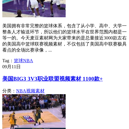
美国拥有非常完整的篮球体系，包含了从小学、高中、大学一
整条人才输送环节，所以他们的篮球水平在世界范围内都是一
等一的。今天麦豆素材网为大家带来的是总量接近3000款左右
的美国高中篮球联赛视频素材，不仅包括了美国高中联赛极具
看点的全场比赛录像，...
Tag：
篮球
NBA
09月
11日
美国BIG3 3V3职业联盟视频素材 1100款+
分类：
NBA视频素材