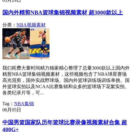
03月
29日
国内外精剪NBA篮球集锦视频素材 超3000款以上
分类：
NBA视频素材
我们耗费大量时间精力独家精心整理了总量3000款以上国内外
精剪NBA篮球集锦视频素材，这些视频包含了NBA球星赛场
高光混剪，国外实战野球场、国内外篮球训练场训练单挑、国
外篮球实拍以及NCAA比赛集锦和众多的篮球场下花絮实拍、
各类纪录片等，可...
Tag：
NBA
集锦
06月
05日
中国男篮国家队历年篮球比赛录像视频素材合集 超
400G+