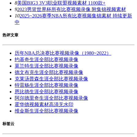
8
美国BIG3 3V3职业联盟视频素材 1100款+
9
2023男篮世界杯所有比赛视频录像 附集锦视频素材
10
2025~2026赛季NBA所有比赛视频集锦素材 持续更新
中
热评文章
历年NBA总决赛比赛视频录像（1980~2022）
约基奇生涯全部比赛视频录像
莫兰特生涯全部比赛视频录像
德文布克生涯全部比赛视频录像
克莱汤普森生涯全部比赛视频录像
特雷杨生涯全部比赛视频录像
恩比德生涯全部比赛视频录像
阿尔德里奇生涯全部比赛视频录像
霍华德视频素材高清无水印
维金斯生涯全部比赛视频录像
标签云