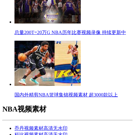
总量200T=20万G NBA历年比赛视频录像 持续更新中
国内外精剪NBA篮球集锦视频素材 超3000款以上
NBA视频素材
乔丹视频素材高清无水印
科比视频素材高清无水印