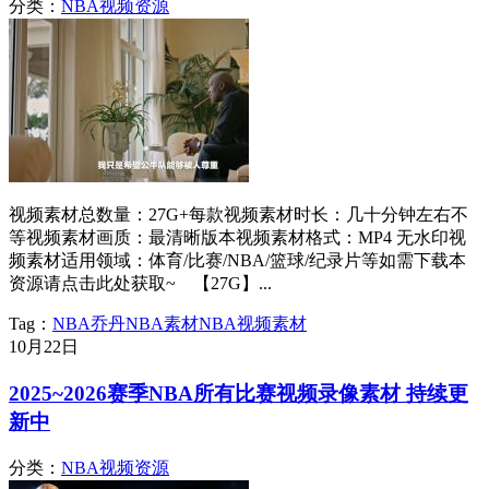
分类：
NBA视频资源
视频素材总数量：27G+每款视频素材时长：几十分钟左右不
等视频素材画质：最清晰版本视频素材格式：MP4 无水印视
频素材适用领域：体育/比赛/NBA/篮球/纪录片等如需下载本
资源请点击此处获取~ 【27G】...
Tag：
NBA
乔丹
NBA素材
NBA视频素材
10月
22日
2025~2026赛季NBA所有比赛视频录像素材 持续更
新中
分类：
NBA视频资源