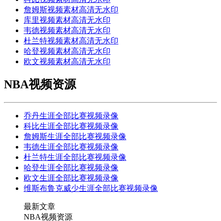
詹姆斯视频素材高清无水印
库里视频素材高清无水印
韦德视频素材高清无水印
杜兰特视频素材高清无水印
哈登视频素材高清无水印
欧文视频素材高清无水印
NBA视频资源
乔丹生涯全部比赛视频录像
科比生涯全部比赛视频录像
詹姆斯生涯全部比赛视频录像
韦德生涯全部比赛视频录像
杜兰特生涯全部比赛视频录像
哈登生涯全部比赛视频录像
欧文生涯全部比赛视频录像
维斯布鲁克威少生涯全部比赛视频录像
最新文章
NBA视频资源