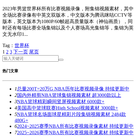
2023年男篮世界杯所有比赛视频录像，附集锦视频素材，其中
全场比赛录像有中英文双版本，中文版本为腾讯咪咕CCTV等
版本，英文版本为1080P/60帧超高质量版本（神仙画质），同
时还有每场比赛全场集锦以及个人赛场高光集锦等，集锦为英
文无水印1...
Tag：
世界杯
1
2
3
下一页
尾页
热门文章
1
总量200T=20万G NBA历年比赛视频录像 持续更新中
2
国内外精剪NBA篮球集锦视频素材 超3000款以上
3
NBA篮球精彩瞬间竖屏视频素材 6000款+
4
美国高中篮球联赛High School视频素材 3000款+
5
NBA篮球名场面球星精彩片段集锦视频素材 2484款
480G+
6
2024~2025赛季NBA所有比赛视频录像素材 持续更新中
7
2025~2026赛季NBA所有比赛视频录像素材 持续更新中