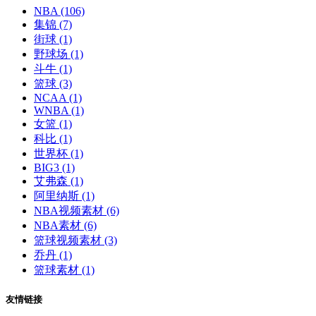
NBA
(106)
集锦
(7)
街球
(1)
野球场
(1)
斗牛
(1)
篮球
(3)
NCAA
(1)
WNBA
(1)
女篮
(1)
科比
(1)
世界杯
(1)
BIG3
(1)
艾弗森
(1)
阿里纳斯
(1)
NBA视频素材
(6)
NBA素材
(6)
篮球视频素材
(3)
乔丹
(1)
篮球素材
(1)
友情链接