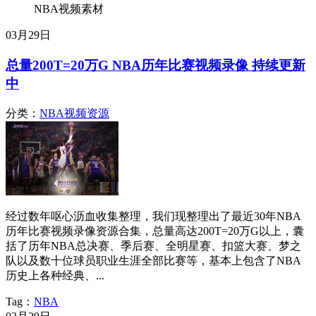
NBA视频素材
03月
29日
总量200T=20万G NBA历年比赛视频录像 持续更新
中
分类：
NBA视频资源
经过数年呕心沥血收集整理，我们现整理出了最近30年NBA
历年比赛视频录像资源合集，总量高达200T=20万G以上，囊
括了历年NBA总决赛、季后赛、全明星赛、扣篮大赛、梦之
队以及数十位球员职业生涯全部比赛等，基本上包含了NBA
历史上各种经典、...
Tag：
NBA