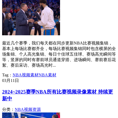
最近几个赛季，我们每天都在同步更新NBA比赛视频集锦，
基本上每场比赛都齐全，每场比赛视频集锦同时包含横屏的全
场集锦、个人高光集锦、每日十佳球五佳球、赛场高光瞬间等
等，竖屏的同时有赛前球员通道穿搭、进场瞬间、赛前赛后花
絮、赛后采访、赛场高光时...
Tag：
NBA视频素材
NBA素材
03月
11日
2024~2025赛季NBA所有比赛视频录像素材 持续更
新中
分类：
NBA视频资源