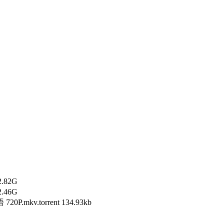
2.82G
2.46G
mkv.torrent 134.93kb