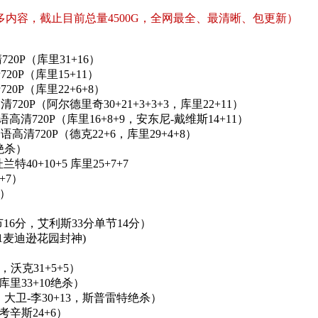
内容，截止目前总量4500G，全网最全、最清晰、包更新）
720P（库里31+16）
720P（库里15+11）
720P（库里22+6+8）
清720P（阿尔德里奇30+21+3+3+3，库里22+11）
V国语高清720P（库里16+8+9，安东尼-戴维斯14+11）
国语高清720P（德克22+6，库里29+4+8）
篮绝杀）
兰特40+10+5 库里25+7+7
+7）
7）
单节16分，艾利斯33分单节14分）
3中11麦迪逊花园封神)
9，沃克31+5+5）
，库里33+10绝杀）
15，大卫-李30+13，斯普雷特绝杀）
，考辛斯24+6）