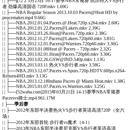
| | ├──g72 2 3月23日 16-17赛季NBA常规赛 凯尔特人VS步行
者 劲爆高清国语 720P.mkv 1.69G
| | ├──NBA Regular Season 2013.10.03 Pacers@Heat HD by
peacemaker.mp4 9.66G
| | ├──NBA.2012.01.04.Pacers.@.Heat.720p.x264.mkv 2.60G
| | ├──NBA.2012.01.22.Pacers@Lakers.mkv 2.39G
| | ├──NBA.2012.03.26.Heat@Pacers.720p.mkv 2.38G
| | ├──NBA.2012.11.27.Pacers@Lakers.720p60.mkv 3.81G
| | ├──NBA.2012.12.01.Pacers@Warriors.720p60.mkv 3.36G
| | ├──NBA.2013.01.08Heat @ Pacers – 720p.mkv 2.32G
| | ├──NBA.2013.02.01.Heat@Pacers.720p60.mkv 3.30G
| | ├──NBA.2013.02.26.GSW@IND.540p.mkv 1.13G
| | ├──NBA.2013.03.11 热火VS步行者.mkv 3.58G
| | ├──NBA.2013.12.07.Pacers.vs.Spurs.720p.HDTV.60fps.x264-
Reborn4HD.mkv 3.13G
| | ├──NBA.2013.12.18Indiana Pacers @ Miami Heat.mkv 1.38G
| | ├──NBA.2015.01.07.Pacers.vs.Warriors.mkv 3.25G
| | └──[52waha.com]2015年03月21日 14-15赛季NBA常规赛
Pacersvs骑士.mp4 961.17M
| ├──季后赛
| | ├──2012年东部半决赛热火VS步行者英语高清720P（全六
场）
| | ├──2012年东部首轮 步行者vs魔术（4-1）
| | ├──2013年NBA东部半决赛尼克斯VS步行者英语高清