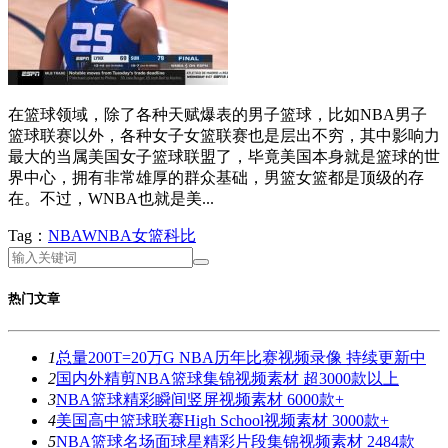
在篮球领域，除了各种天赋爆表的男子篮球，比如NBA男子
篮球联赛以外，各种女子女篮联赛也是层出不穷，其中影响力
最大的当属美国女子篮球联盟了，毕竟美国本身就是篮球的世
界中心，拥有非常雄厚的群众基础，男篮女篮都是顶级的存
在。不过，WNBA也就是美...
Tag：
NBA
WNBA
女篮
科比
热门文章
1
总量200T=20万G NBA历年比赛视频录像 持续更新中
2
国内外精剪NBA篮球集锦视频素材 超3000款以上
3
NBA篮球精彩瞬间竖屏视频素材 6000款+
4
美国高中篮球联赛High School视频素材 3000款+
5
NBA篮球名场面球星精彩片段集锦视频素材 2484款