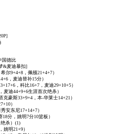
0P]
场
一次中国德比
球噩梦&麦迪暴扣]
，希尔9+4+8，佩顿21+4+7）
特14+6，麦迪替补15分）
+17+6，科比16+7，麦迪29+10+5）
4+3，麦迪44+9+6生涯首次绝杀）
斯塔克豪斯33+9+4，本-华莱士14+21）
7+10）
新秀安东尼17+14+7）
比赛18分，姚明7分10篮板）
迪绝杀）(1)
4，姚明21+9）