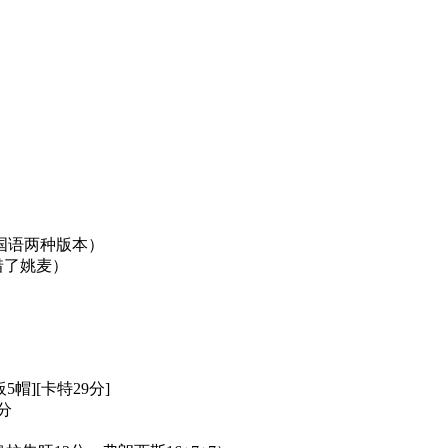
语+国语两种版本）
可惜了姚麦）
板5帽][卡特29分]
8分