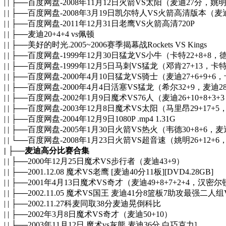
| | ├──百度网盘-2008年11月12日火箭VS太阳（麦迪27分，姚
| | ├──百度网盘-2008年3月19日凯尔特人VS火箭高清版本（麦
| | ├──百度网盘-2011年12月31日老鹰VS火箭高清720P
| | ├──麦迪20+4+4 vs佩顿
| | ├──美好的时光.2005~2006赛季揭幕战Rockets VS Kings
| | ├──百度网盘-1999年12月30日猛龙VS小牛（卡特22+8+8，德克3
| | ├──百度网盘-1999年12月5日马刺VS猛龙（邓肯27+13，卡特
| | ├──百度网盘-2000年4月10日猛龙VS骑士（麦迪27+6+9+6，卡特3
| | ├──百度网盘-2000年4月4日活塞VS猛龙（希尔32+9，麦迪28+11
| | ├──百度网盘-2002年1月9日魔术VS76人（麦迪26+10+8+3+
| | ├──百度网盘-2003年12月8日魔术VS太阳（马里昂29+17+5，麦迪1
| | ├──百度网盘-2004年12月9日1080P .mp4 1.31G
| | ├──百度网盘-2005年1月30日火箭VS热火（韦德30+8+6，麦迪28+
| | └──百度网盘-2008年1月23日火箭VS超音速（姚明26+12+6，麦迪
| ├──麦迪高分比赛合集
| | ├──2000年12月25日魔术VS步行者（麦迪43+9）
| | ├──2001.12.08 魔术VS老鹰 [麦迪40分11板][DVD4.28GB]
| | ├──2001年4月13日魔术VS奇才（麦迪49+8+7+2+4，汉密
| | ├──2002.11.05 魔术VS国王 麦迪41分8篮板7助攻最强
| | ├──2002.11.27科麦同取38分麦迪晃倒科比
| | ├──2002年3月8日魔术VS奇才（麦迪50+10）
| | ├──2003年11月12日 魔术vs灰熊 麦迪36分 白巧克力]