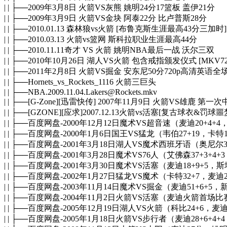
| | ├──2009年3月8日 火箭VS灰熊 姚明24分17篮板 盖伊21分
| | ├──2009年3月9日 火箭VS金块 阿泰22分 比卢普斯28分
| | ├──2010.01.13 森林狼vs火箭 [布鲁克斯生涯最高43分三加时]
| | ├──2010.03.13 火箭vs篮网 斯科拉职业生涯最高44分
| | ├──2010.11.11奇才 VS 火箭 姚明NBA最后一战 沃尔三双
| | ├──2010年10月26日 湖人VS火箭 包含戒指颁发仪式 [MKV72
| | ├──2011年2月8日 火箭VS掘金 安东尼50分720p高清英语全
| | ├──Hornets_vs_Rockets_1116 火箭三巨头
| | ├──NBA.2009.11.04.Lakers@Rockets.mkv
| | ├──[G-Zone][迅雷快传] 2007年11月9日 火箭VS雄鹿 第
| | ├──[GZONE][应求]2007.12.13火箭vs活塞[复古球衣&罚
| | ├──百度网盘-2000年12月12日魔术VS超音速（麦迪20+4+4
| | ├──百度网盘-2000年1月6日国王VS猛龙（韦伯27+19，卡
| | ├──百度网盘-2001年3月18日湖人VS魔术西班牙语（奥尼尔33
| | ├──百度网盘-2001年3月28日魔术VS76人（艾佛森37+3+
| | ├──百度网盘-2001年3月30日魔术VS活塞（麦迪18+9+5，
| | ├──百度网盘-2002年1月27日猛龙VS魔术（卡特32+7，麦迪2
| | ├──百度网盘-2003年11月14日魔术VS掘金（麦迪51+6+5，
| | ├──百度网盘-2004年11月2日火箭VS活塞（麦迪火箭首场
| | ├──百度网盘-2005年12月19日湖人VS火箭（科比24+6，麦
| | ├──百度网盘-2005年1月18日火箭VS步行者（麦迪28+6+4+