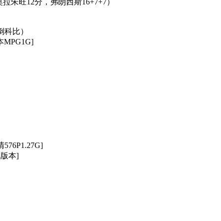
4，奥拉朱旺12分，弗朗西斯16+7+7）
晃倒科比）
本MPG1G]
576P1.27G]
视版本]