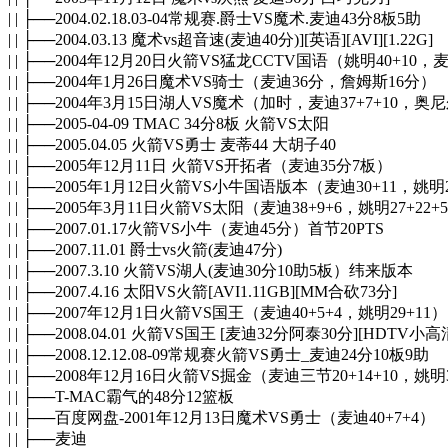
| | ├──2004.02.18.03-04常规赛.爵士VS魔术.麦迪43分8板5助
| | ├──2004.03.13 魔术vs超音速(麦迪40分)][英语][AVI][1.22G]
| | ├──2004年12月20日火箭VS猛龙CCTV国语（姚明40+10，麦
| | ├──2004年1月26日魔术VS骑士（麦迪36分，詹姆斯16分）
| | ├──2004年3月15日湖人VS魔术（加时，麦迪37+7+10，奥
| | ├──2005-04-09 TMAC 34分8板 火箭VS太阳
| | ├──2005.04.05 火箭VS勇士 麦蒂44 大胡子40
| | ├──2005年12月11日 火箭VS开拓者（麦迪35分7板）
| | ├──2005年1月12日火箭VS小牛国语版本（麦迪30+11，姚明
| | ├──2005年3月11日火箭VS太阳（麦迪38+9+6，姚明27+22+
| | ├──2007.01.17火箭VS小牛（麦迪45分）首节20PTS
| | ├──2007.11.01 爵士vs火箭(麦迪47分)
| | ├──2007.3.10 火箭VS湖人(麦迪30分10助5板）纬来版本
| | ├──2007.4.16 太阳VS火箭[AVI1.11GB][MM合砍73分]
| | ├──2007年12月1日火箭VS国王（麦迪40+5+4，姚明29+11）
| | ├──2008.04.01 火箭VS国王 [麦迪32分阿泰30分][HDTV小高清
| | ├──2008.12.12.08-09常规赛火箭VS勇士_麦迪24分10板9助
| | ├──2008年12月16日火箭VS掘金（麦迪三节20+14+10，姚明
| | ├──T-MAC霸气的48分12篮板
| | ├──百度网盘-2001年12月13日魔术VS勇士（麦迪40+7+4）
| | ├──麦迪