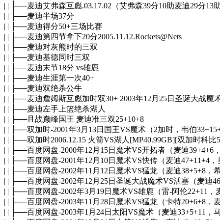
| | ├──麦迪艾弗森互彪.03.17.02（艾弗森39分10助麦迪29分13
| | ├──麦迪半场37分
| | ├──麦迪得分50+三场比赛
| | ├──麦迪第四节拿下20分2005.11.12.Rockets@Nets
| | ├──麦迪对灰熊时的三双
| | ├──麦迪基德同时三双
| | ├──麦迪末节18分 vs雄鹿
| | ├──麦迪生涯第一次40+
| | ├──麦迪双绝杀公牛
| | ├──麦迪詹姆斯互彪加时双30+ 2003年12月25日圣诞大战
| | ├──麦迪左手上篮绝杀湖人
| | ├──且战巅峰国王 麦迪准三双25+10+8
| | ├──双加时-2001年3月13日国王VS魔术（2加时，韦伯33+15+
| | ├──双加时2006.12.15 火箭VS湖人[MP40.99GB][双加时科比
| | ├──百度网盘-2000年12月15日魔术VS开拓者（麦迪39+4+6，阿
| | ├──百度网盘-2001年12月10日魔术VS快传（麦迪47+11+4，奥多
| | ├──百度网盘-2002年11月12日魔术VS猛龙（麦迪38+5+8，希尔2
| | ├──百度网盘-2002年12月25日圣诞大战魔术VS活塞（麦迪46+6
| | ├──百度网盘-2002年3月19日魔术VS雄鹿（雷-阿伦22+11，麦迪48
| | ├──百度网盘-2003年11月28日魔术VS猛龙（卡特20+6+8，麦迪3
| | ├──百度网盘-2003年1月24日太阳VS魔术（麦迪33+5+11，马布