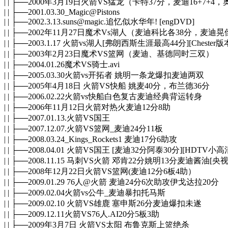
| | ├──2000年3月19日火箭VS猛龙（卡特37分，麦迪16+7+
| | ├──2001.03.30_Magic@Pistons
| | ├──2002.3.13.suns@magic.追忆似水华年! [engDVD]
| | ├──2002年11月27日魔术Vs湖人（麦迪科比各38分，麦迪
| | ├──2003.1.17 火箭vs湖人[弗朗西斯生涯最高44分][Chester版
| | ├──2003年2月23日魔术VS篮网（麦迪、基德同时三双）
| | ├──2004.01.26魔术VS骑士.avi
| | ├──2005.03.30火箭vs开拓者 姚明一条龙爆扣麦迪两双
| | ├──2005年4月18日 火箭VS快船 姚麦40分，布兰德36分
| | ├──2006.02.22火箭vs快船白色复古麦迪经典背运转身
| | ├──2006年11月12日火箭对热火麦迪12分8助
| | ├──2007.01.13.火箭VS国王
| | ├──2007.12.07.火箭VS篮网_麦迪24分11板
| | ├──2008.03.24_Kings_Rockets1 麦迪17分6助攻
| | ├──2008.04.01 火箭VS国王 [麦迪32分阿泰30分][HDTV小高清
| | ├──2008.11.15 马刺VS火箭 邓肯22分姚明13分麦迪酱油[央
| | ├──2008年12月22日火箭VS篮网(麦迪12分6板4助）
| | ├──2009.01.29 76人@火箭 麦迪24分6次助攻伊戈达拉20分
| | ├──2009.02.04火箭vs公牛_麦迪暴扣托马斯
| | ├──2009.02.10 火箭VS雄鹿 塞申斯26分麦迪爆扣未遂
| | ├──2009.12.11火箭VS76人.AI20分5板3助
| | ├──2009年3月7日 火箭VS太阳 布鲁克斯上篮绝杀