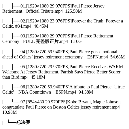
| | ├──01.[1920×1080 29.970FPS]Paul Pierce Jersey
Retirement_ Official Tribute.mp4 125.50M
| | ├──02.[1920×1080 23.976FPS]Forever the Truth. Forever a
Celtic. #34.mp4 40.45M
| | ├──03.[1920×1080 29.970FPS]Paul Pierce Retirement
Cermony - FULL 完整版正片.mp4 1.16G
| | ├──04.[1280×720 59.940FPS]Paul Pierce gets emotional
ahead of Celtics’ jersey retirement ceremony _ ESPN.mp4 54.68M
| | ├──05.[1280×720 29.970FPS]Paul Pierce Receives WARM
Welcome At Jersey Retirement, Parrish Says Pierce Better Scorer
than Bird.mp4 45.18M
| | ├──06.[1280×720 59.940FPS]A tribute to Paul Pierce, 'a true
Celtic' _ NBA Countdown _ ESPN.mp4 94.38M
| | └──07.[854×480 29.970FPS]Kobe Bryant, Magic Johnson
congratulate Paul Pierce on Boston Celtics jersey retirement.mp4
10.98M
| └──总决赛