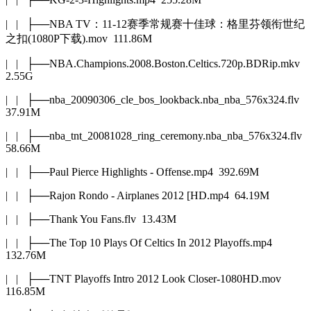
| | ├──NBA TV：11-12赛季常规赛十佳球：格里芬领衔世纪
之扣(1080P下载).mov 111.86M
| | ├──NBA.Champions.2008.Boston.Celtics.720p.BDRip.mkv
2.55G
| | ├──nba_20090306_cle_bos_lookback.nba_nba_576x324.flv
37.91M
| | ├──nba_tnt_20081028_ring_ceremony.nba_nba_576x324.flv
58.66M
| | ├──Paul Pierce Highlights - Offense.mp4 392.69M
| | ├──Rajon Rondo - Airplanes 2012 [HD.mp4 64.19M
| | ├──Thank You Fans.flv 13.43M
| | ├──The Top 10 Plays Of Celtics In 2012 Playoffs.mp4
132.76M
| | ├──TNT Playoffs Intro 2012 Look Closer-1080HD.mov
116.85M