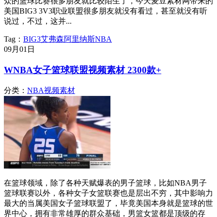
众的篮球比赛很多朋友就比较陌生了，今天麦豆素材网带来的
美国BIG3 3V3职业联盟很多朋友就没有看过，甚至就没有听
说过，不过，这并...
Tag：
BIG3
艾弗森
阿里纳斯
NBA
09月
01日
WNBA女子篮球联盟视频素材 2300款+
分类：
NBA视频素材
在篮球领域，除了各种天赋爆表的男子篮球，比如NBA男子
篮球联赛以外，各种女子女篮联赛也是层出不穷，其中影响力
最大的当属美国女子篮球联盟了，毕竟美国本身就是篮球的世
界中心，拥有非常雄厚的群众基础，男篮女篮都是顶级的存